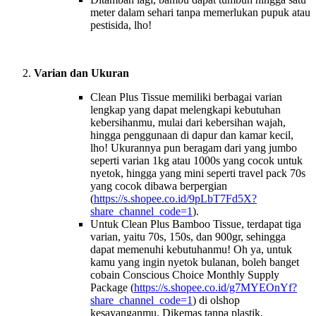
meter dalam sehari tanpa memerlukan pupuk atau
pestisida, lho!
Varian dan Ukuran
Clean Plus Tissue memiliki berbagai varian
lengkap yang dapat melengkapi kebutuhan
kebersihanmu, mulai dari kebersihan wajah,
hingga penggunaan di dapur dan kamar kecil,
lho! Ukurannya pun beragam dari yang jumbo
seperti varian 1kg atau 1000s yang cocok untuk
nyetok, hingga yang mini seperti travel pack 70s
yang cocok dibawa berpergian
(
https://s.shopee.co.id/9pLbT7Fd5X?
share_channel_code=1
).
Untuk Clean Plus Bamboo Tissue, terdapat tiga
varian, yaitu 70s, 150s, dan 900gr, sehingga
dapat memenuhi kebutuhanmu! Oh ya, untuk
kamu yang ingin nyetok bulanan, boleh banget
cobain Conscious Choice Monthly Supply
Package (
https://s.shopee.co.id/g7MYEOnYf?
share_channel_code=1
) di olshop
kesayanganmu. Dikemas tanpa plastik,