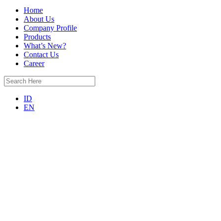
Home
About Us
Company Profile
Products
What’s New?
Contact Us
Career
ID
EN